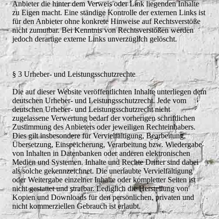
Anbieter die hinter dem Verweis oder Link liegenden Inhalte
zu Eigen macht. Eine ständige Kontrolle der externen Links ist
für den Anbieter ohne konkrete Hinweise auf Rechtsverstöße
nicht zumutbar. Bei Kenntnis von Rechtsverstößen werden
jedoch derartige externe Links unverzüglich gelöscht.
§ 3 Urheber- und Leistungsschutzrechte
Die auf dieser Website veröffentlichten Inhalte unterliegen dem
deutschen Urheber- und Leistungsschutzrecht. Jede vom
deutschen Urheber- und Leistungsschutzrecht nicht
zugelassene Verwertung bedarf der vorherigen schriftlichen
Zustimmung des Anbieters oder jeweiligen Rechteinhabers.
Dies gilt insbesondere für Vervielfältigung, Bearbeitung,
Übersetzung, Einspeicherung, Verarbeitung bzw. Wiedergabe
von Inhalten in Datenbanken oder anderen elektronischen
Medien und Systemen. Inhalte und Rechte Dritter sind dabei
als solche gekennzeichnet. Die unerlaubte Vervielfältigung
oder Weitergabe einzelner Inhalte oder kompletter Seiten ist
nicht gestattet und strafbar. Lediglich die Herstellung von
Kopien und Downloads für den persönlichen, privaten und
nicht kommerziellen Gebrauch ist erlaubt.