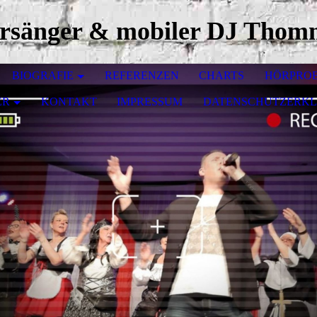
ersänger & mobiler DJ Thom
BIOGRAFIE
REFERENZEN
CHARTS
HÖRPRO
ER
KONTAKT
IMPRESSUM
DATENSCHUTZERK